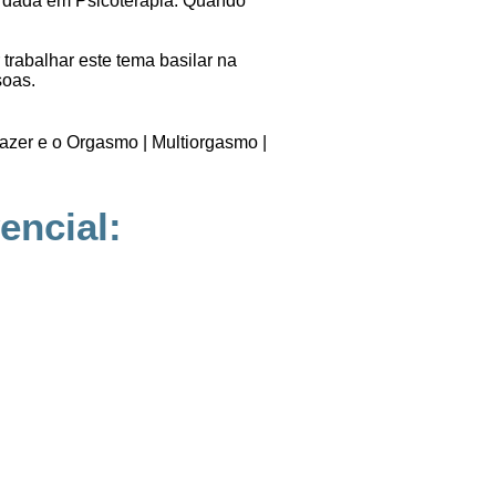
ordada em Psicoterapia. Quando
trabalhar este tema basilar na
soas.
razer e o Orgasmo | Multiorgasmo |
encial: