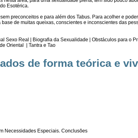
s nesta área, para uma sexualidade plena, tem sido pouco ab
o Esotérica.
 sem preconceitos e para além dos Tabus. Para acolher e poder 
base de muitas queixas, conscientes e inconscientes das pes
al Sexo Real | Biografia da Sexualidade | Obstáculos para o P
e Oriental | Tantra e Tao
dos de forma teórica e viv
m Necessidades Especiais. Conclusões